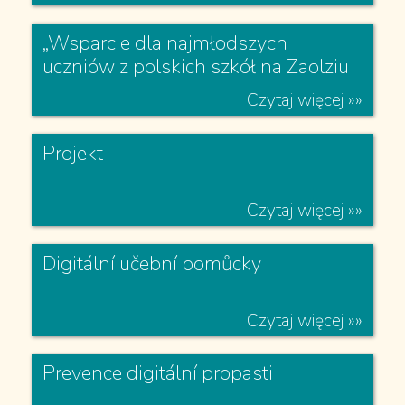
Ovoce, zelenina a mléko do škol
Czytaj więcej »»
„Wsparcie dla najmłodszych
uczniów z polskich szkół na Zaolziu
w Republice Czeskiej”
Czytaj więcej »»
Projekt
Czytaj więcej »»
Digitální učební pomůcky