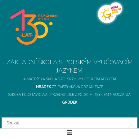
A MATEŘSKÁ ŠKOLA S POLSKÝM VYUČOVACÍM JAZYKEM
HRÁDEK
77, PŘÍSPĚVKOVÁ ORGANIZACE
SZKOŁA PODSTAWOWA I PRZEDSZKOLE Z POLSKIM JĘZYKIEM NAUCZANIA
GRÓDEK
ZÁKLADNÍ ŠKOLA S 
☰
O szkole