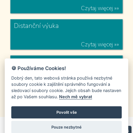
Czytaj więcej »»
Prevence digitální propasti
Czytaj więcej »»
Distanční výuka
🍪 Používáme Cookies!
Dobrý den, tato webová stránka používá nezbytné
Czytaj więcej »»
soubory cookie k zajištění správného fungování a
sledovací soubory cookie. Jejich obsah bude nastaven
1
2
až po Vašem souhlasu.
Nech mě vybrat
Projekt Bon Pierwszaka
Povolit vše
Pouze nezbytné
Nastavení cookies