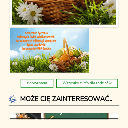
Z życia szkoły
Info dla rodziców
Jadalnia
Kalendarz
Przedszkole
Kontakt
Historia przedszkola
Dokumenty
Informacje dla rodziców
Z życia przedszkola
Strefa rodzica
z powrotem
Wszystko z Info dla rodziców
Nasi sponsorzy
MOŻE CIĘ ZAINTERESOWAĆ..
Wywiadówki