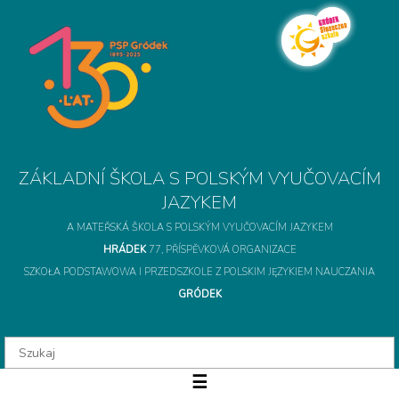
A MATEŘSKÁ ŠKOLA S POLSKÝM VYUČOVACÍM JAZYKEM
HRÁDEK
77, PŘÍSPĚVKOVÁ ORGANIZACE
SZKOŁA PODSTAWOWA I PRZEDSZKOLE Z POLSKIM JĘZYKIEM NAUCZANIA
GRÓDEK
ZÁKLADNÍ ŠKOLA S 
☰
O szkole