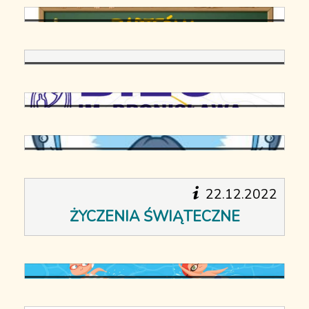
Zapisy do klasy pierwszej
SERDECZNIE ZAPRASZAMY
Bieg im. Bronisława Procnera
49. ZJAZD GWIAŹDZISTY 2023
22.12.2022
ŻYCZENIA ŚWIĄTECZNE
Rozpoczynamy naukę pływania