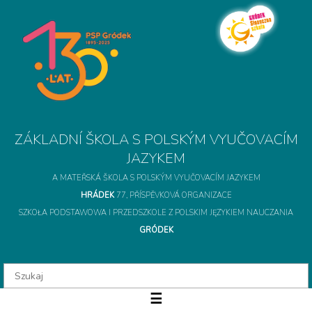
A MATEŘSKÁ ŠKOLA S POLSKÝM VYUČOVACÍM JAZYKEM
HRÁDEK
77, PŘÍSPĚVKOVÁ ORGANIZACE
SZKOŁA PODSTAWOWA I PRZEDSZKOLE Z POLSKIM JĘZYKIEM NAUCZANIA
GRÓDEK
ZÁKLADNÍ ŠKOLA S 
☰
O szkole