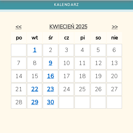
JAZ
Kontakt
Pracownicy
Rada Szkoły
<<
KWIECIEŃ 2025
>>
Macierz Szkolna
Historia szkoły
po
wt
śr
cz
pi
so
nie
Dokumenty
1
2
3
4
5
6
Szkolny program edukacyjny
Rozkłady lekcji
7
8
9
10
11
12
13
KALENDARZ
Regulaminy
14
15
16
17
18
19
20
Výroční zprávy
Plan pracy
21
22
23
24
25
26
27
Budżet
28
29
30
Koncepce rozvoje školy
Pliki do pobrania
Projekty
Erasmus+