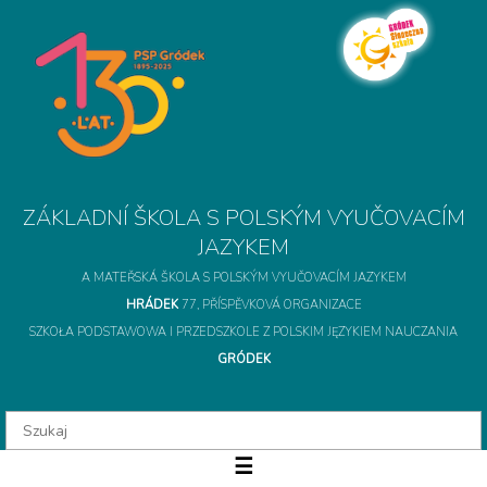
A MATEŘSKÁ ŠKOLA S POLSKÝM VYUČOVACÍM JAZYKEM
HRÁDEK
77, PŘÍSPĚVKOVÁ ORGANIZACE
SZKOŁA PODSTAWOWA I PRZEDSZKOLE Z POLSKIM JĘZYKIEM NAUCZANIA
GRÓDEK
ZÁKLADNÍ ŠKOLA S 
☰
O szkole