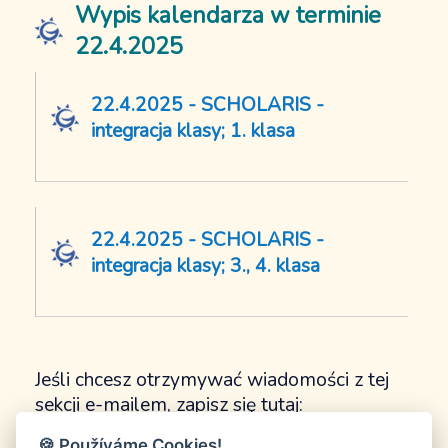
Z życia szkoły
Wypis kalendarza w terminie
Info dla rodziców
22.4.2025
Jadalnia
Kalendarz
22.4.2025 - SCHOLARIS -
Przedszkole
integracja klasy; 1. klasa
Kontakt
Historia przedszkola
Dokumenty
Informacje dla rodziców
22.4.2025 - SCHOLARIS -
Z życia przedszkola
integracja klasy; 3., 4. klasa
Strefa rodzica
Nasi sponsorzy
Jeśli chcesz otrzymywać wiadomości z tej
sekcji e-mailem, zapisz się tutaj:
🍪 Používáme Cookies!