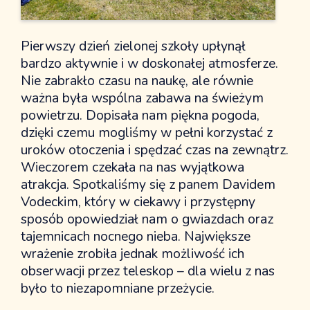
Z życia szkoły
Info dla rodziców
Pierwszy dzień zielonej szkoły upłynął
Jadalnia
bardzo aktywnie i w doskonałej atmosferze.
Kalendarz
Nie zabrakło czasu na naukę, ale równie
Przedszkole
ważna była wspólna zabawa na świeżym
Kontakt
powietrzu. Dopisała nam piękna pogoda,
Historia przedszkola
dzięki czemu mogliśmy w pełni korzystać z
Dokumenty
uroków otoczenia i spędzać czas na zewnątrz.
Informacje dla rodziców
Wieczorem czekała na nas wyjątkowa
Z życia przedszkola
atrakcja. Spotkaliśmy się z panem Davidem
Vodeckim, który w ciekawy i przystępny
Strefa rodzica
sposób opowiedział nam o gwiazdach oraz
Nasi sponsorzy
tajemnicach nocnego nieba. Największe
wrażenie zrobiła jednak możliwość ich
obserwacji przez teleskop – dla wielu z nas
było to niezapomniane przeżycie.