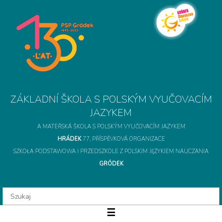
A MATEŘSKÁ ŠKOLA S POLSKÝM VYUČOVACÍM JAZYKEM
HRÁDEK
77, PŘÍSPĚVKOVÁ ORGANIZACE
SZKOŁA PODSTAWOWA I PRZEDSZKOLE Z POLSKIM JĘZYKIEM NAUCZANIA
GRÓDEK
ZÁKLADNÍ ŠKOLA S 
☰
O szkole