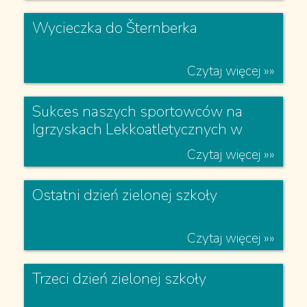
Klucz do krainy wiedzy zdobyty!
Pasowanie na Czytelnika
Czytaj więcej »»
Wycieczka do Šternberka
Czytaj więcej »»
Sukces naszych sportowców na
Igrzyskach Lekkoatletycznych w
Czytaj więcej »»
Trzyńcu
Ostatni dzień zielonej szkoły