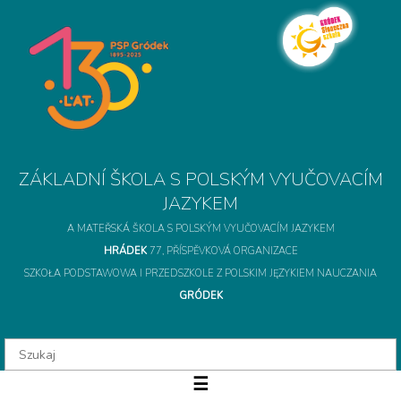
A MATEŘSKÁ ŠKOLA S POLSKÝM VYUČOVACÍM JAZYKEM
HRÁDEK
77, PŘÍSPĚVKOVÁ ORGANIZACE
SZKOŁA PODSTAWOWA I PRZEDSZKOLE Z POLSKIM JĘZYKIEM NAUCZANIA
GRÓDEK
ZÁKLADNÍ ŠKOLA S 
☰
O szkole