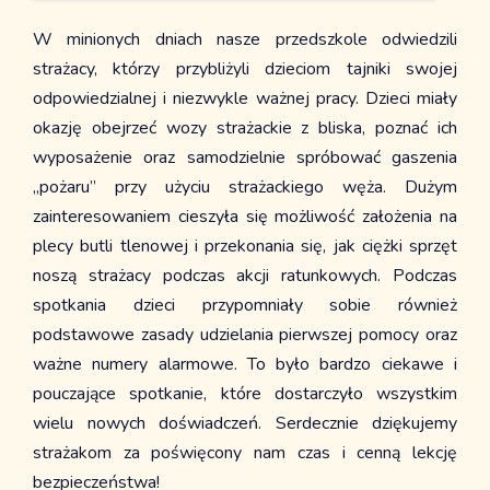
Z życia szkoły
W minionych dniach nasze przedszkole odwiedzili
Info dla rodziców
strażacy, którzy przybliżyli dzieciom tajniki swojej
Jadalnia
odpowiedzialnej i niezwykle ważnej pracy. Dzieci miały
Kalendarz
okazję obejrzeć wozy strażackie z bliska, poznać ich
Przedszkole
wyposażenie oraz samodzielnie spróbować gaszenia
Kontakt
„pożaru” przy użyciu strażackiego węża. Dużym
Historia przedszkola
zainteresowaniem cieszyła się możliwość założenia na
Dokumenty
plecy butli tlenowej i przekonania się, jak ciężki sprzęt
Informacje dla rodziców
noszą strażacy podczas akcji ratunkowych. Podczas
Z życia przedszkola
spotkania dzieci przypomniały sobie również
Strefa rodzica
podstawowe zasady udzielania pierwszej pomocy oraz
Nasi sponsorzy
ważne numery alarmowe. To było bardzo ciekawe i
pouczające spotkanie, które dostarczyło wszystkim
wielu nowych doświadczeń. Serdecznie dziękujemy
strażakom za poświęcony nam czas i cenną lekcję
bezpieczeństwa!