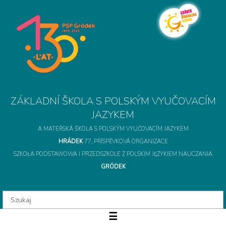
A MATEŘSKÁ ŠKOLA S POLSKÝM VYUČOVACÍM JAZYKEM
HRÁDEK
77, PŘÍSPĚVKOVÁ ORGANIZACE
SZKOŁA PODSTAWOWA I PRZEDSZKOLE Z POLSKIM JĘZYKIEM NAUCZANIA
GRÓDEK
ZÁKLADNÍ ŠKOLA S 
☰
O szkole