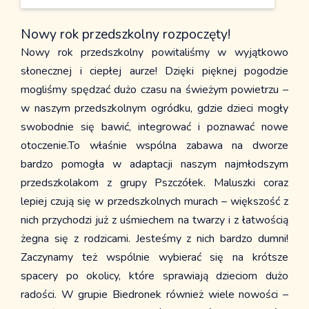
Z życia szkoły
Info dla rodziców
Nowy rok przedszkolny rozpoczęty!
Jadalnia
Nowy rok przedszkolny powitaliśmy w wyjątkowo
Kalendarz
słonecznej i ciepłej aurze! Dzięki pięknej pogodzie
Przedszkole
mogliśmy spędzać dużo czasu na świeżym powietrzu –
Kontakt
w naszym przedszkolnym ogródku, gdzie dzieci mogły
Historia przedszkola
swobodnie się bawić, integrować i poznawać nowe
Dokumenty
otoczenie.To właśnie wspólna zabawa na dworze
Informacje dla rodziców
bardzo pomogła w adaptacji naszym najmłodszym
Z życia przedszkola
przedszkolakom z grupy Pszczółek. Maluszki coraz
Strefa rodzica
lepiej czują się w przedszkolnych murach – większość z
Nasi sponsorzy
nich przychodzi już z uśmiechem na twarzy i z łatwością
żegna się z rodzicami. Jesteśmy z nich bardzo dumni!
Zaczynamy też wspólnie wybierać się na krótsze
spacery po okolicy, które sprawiają dzieciom dużo
radości. W grupie Biedronek również wiele nowości –