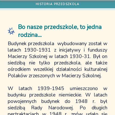
JAZ
Kontakt
Pracownicy
Rada Szkoły
Macierz Szkolna
Bo nasze przedszkole, to jedna
Historia szkoły
rodzina...
Dokumenty
Budynek przedszkola wybudowany został w
Szkolny program edukacyjny
latach 1930-1931 z inicjatywy i funduszy
Rozkłady lekcji
HISTORIA PRZEDSZKOLA
Macierzy Szkolnej w latach 1930-31. Był on
Regulaminy
siedzibą nie tylko przedszkola, ale także
Výroční zprávy
ośrodkiem wszelkiej działalności kulturalnej
Plan pracy
Polaków zrzeszonych w Macierzy Szkolnej.
Budżet
W latach 1939-1945 umieszczono w
Koncepce rozvoje školy
budynku przedszkole niemieckie. W latach
Pliki do pobrania
powojennych budynek do 1948 r. był
Projekty
siedzibą Rady Narodowej. Po długich
Erasmus+
pertraktacjach w 1948 r. znów udało się