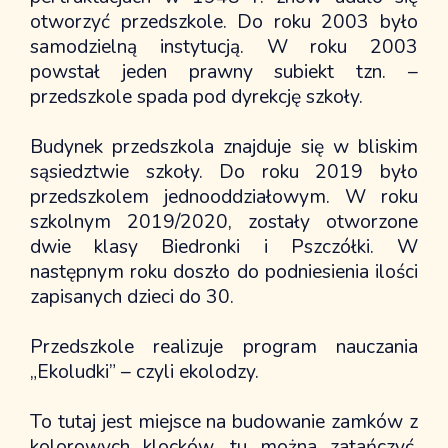
Z życia szkoły
otworzyć przedszkole. Do roku 2003 było
Info dla rodziców
samodzielną instytucją. W roku 2003
Jadalnia
powstał jeden prawny subiekt tzn. –
Kalendarz
przedszkole spada pod dyrekcję szkoły.
Przedszkole
Budynek przedszkola znajduje się w bliskim
Kontakt
sąsiedztwie szkoły. Do roku 2019 było
Historia przedszkola
przedszkolem jednooddziałowym. W roku
Dokumenty
szkolnym 2019/2020, zostały otworzone
Informacje dla rodziców
dwie klasy Biedronki i Pszczółki. W
Z życia przedszkola
następnym roku doszło do podniesienia ilości
Strefa rodzica
zapisanych dzieci do 30.
Nasi sponsorzy
Przedszkole realizuje program nauczania
„Ekoludki” – czyli ekolodzy.
To tutaj jest miejsce na budowanie zamków z
kolorowych klocków, tu można zatańczyć,