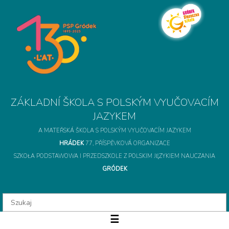
A MATEŘSKÁ ŠKOLA S POLSKÝM VYUČOVACÍM JAZYKEM
HRÁDEK
77, PŘÍSPĚVKOVÁ ORGANIZACE
SZKOŁA PODSTAWOWA I PRZEDSZKOLE Z POLSKIM JĘZYKIEM NAUCZANIA
GRÓDEK
ZÁKLADNÍ ŠKOLA S 
☰
O szkole