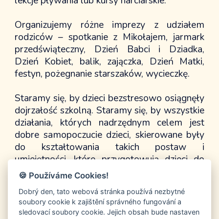
lekcje pływania lub kursy narciarskie.
Organizujemy różne imprezy z udziałem
rodziców – spotkanie z Mikołajem, jarmark
przedświąteczny, Dzień Babci i Dziadka,
Dzień Kobiet, balik, zajączka, Dzień Matki,
festyn, pożegnanie starszaków, wycieczkę.
Staramy się, by dzieci bezstresowo osiągnęły
dojrzałość szkolną. Staramy się, by wszystkie
działania, których nadrzędnym celem jest
dobre samopoczucie dzieci, skierowane były
do kształtowania takich postaw i
umiejętności, które przygotowują dzieci do
życia w społeczeństwie, w poszanowaniu
🍪 Používáme Cookies!
godności osobistej, bezpieczeństwa,
Dobrý den, tato webová stránka používá nezbytné
akceptacji i tolerancji.
soubory cookie k zajištění správného fungování a
sledovací soubory cookie. Jejich obsah bude nastaven